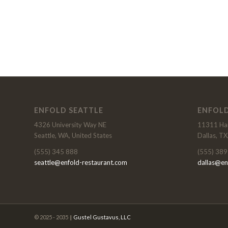
ENFOLD SEATTLE
ENFOLD
4326 University Way NE
11311 Har
Seattle, WA, United States
Dallas, TX
(555) 345 888
(555) 389
seattle@enfold-restaurant.com
dallas@en
© 2025 - 2035 ‖
Gustel Gustavus, LLC