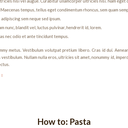
tricies nisi vel augue. Curabitur ullamcorper ultricies nisi. Nam eget d
 Maecenas tempus, tellus eget condimentum rhoncus, sem quam sempe
t adipiscing sem neque sed ipsum.
 nunc, blandit vel, luctus pulvinar, hendrerit id, lorem.
s nec odio et ante tincidunt tempus.
my metus. Vestibulum volutpat pretium libero. Cras id dui. Aenean
is vestibulum. Nullam nulla eros, ultricies sit amet, nonummy id, imperd
ectus.
How to: Pasta