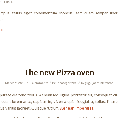
r nisi.
mpus, tellus eget condimentum rhoncus, sem quam semper liber
se
The new Pizza oven
/
/
/
March 9, 2012
0 Comments
in
Uncategorized
by
gugu_administrator
utate eleifend tellus. Aenean leo ligula, porttitor eu, consequat vit
liquam lorem ante, dapibus in, viverra quis, feugiat a, tellus. Phase
tus varius laoreet. Quisque rutrum.
Aenean imperdiet.