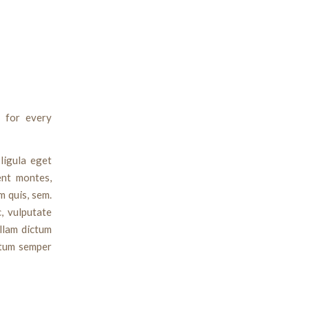
 for every
ligula eget
ent montes,
m quis, sem.
, vulputate
llam dictum
ntum semper