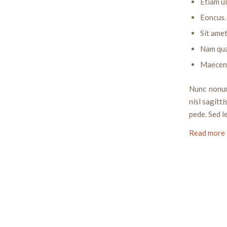
Etiam ul
Eoncus.
Sit ame
Nam quam
Maecena
Nunc nonum
nisl sagitt
pede. Sed l
Read more