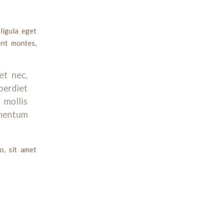
ligula eget
ent montes,
et nec,
erdiet
 mollis
ementum
o, sit amet