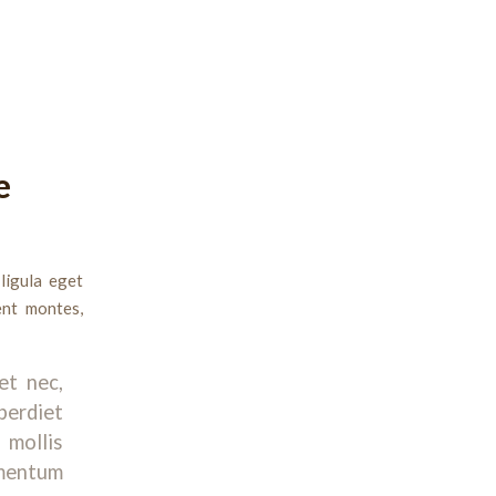
e
ligula eget
ent montes,
et nec,
erdiet
 mollis
ementum