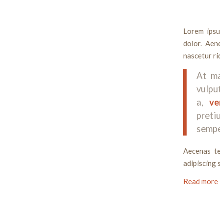
Lorem ipsu
dolor. Aen
nascetur ri
At ma
vulpu
a,
ve
preti
sempe
Aecenas te
adipiscing 
Read more