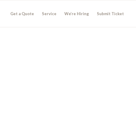
Get a Quote
Service
We’re Hiring
Submit Ticket