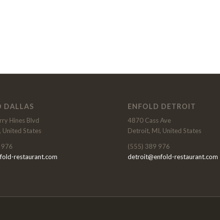
 DALLAS
ENFOLD DETROIT
ry Hines Blvd
4870 Cass Ave
, United States
Detroit, MI, United States
 976
(555) 389 976
fold-restaurant.com
detroit@enfold-restaurant.com